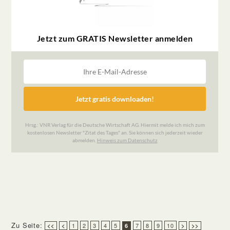
Zu Seite:
1
2
3
4
5
7
8
9
10
<<
<
6
>
>>