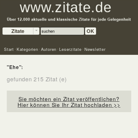
Zitate
OK
Start
Kategorien
Autoren
Leserzitate
Newsletter
"Ehe":
gefunden 215 Zitat (e)
Sie möchten ein Zitat veröffentlichen?
Hier können Sie Ihr Zitat hochladen >>