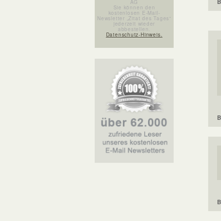
B
AG
Sie können den
kostenlosen E-Mail-
Newsletter „Zitat des Tages“
jederzeit wieder
abbestellen.
Datenschutz-Hinweis.
B
B