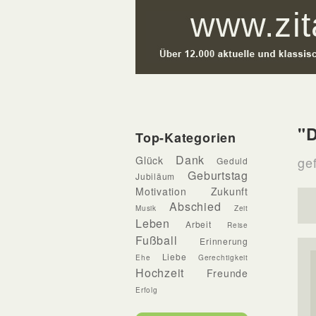
"D
Top-Kategorien
Dank
Glück
ge
Geduld
Geburtstag
Jubiläum
Motivation
Zukunft
Abschied
Musik
Zeit
Leben
Arbeit
Reise
Fußball
Erinnerung
Liebe
Ehe
Gerechtigkeit
Hochzeit
Freunde
Erfolg