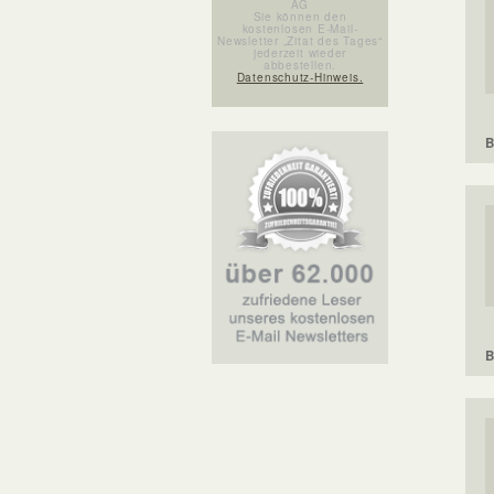
AG
Sie können den
kostenlosen E-Mail-
Newsletter „Zitat des Tages“
jederzeit wieder
abbestellen.
Datenschutz-Hinweis.
B
B