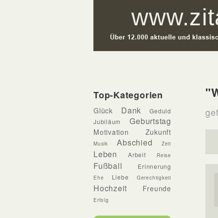
"
Top-Kategorien
Dank
Glück
gef
Geduld
Geburtstag
Jubiläum
Motivation
Zukunft
Abschied
Musik
Zeit
Leben
Arbeit
Reise
Fußball
Erinnerung
Liebe
Ehe
Gerechtigkeit
Hochzeit
Freunde
Erfolg