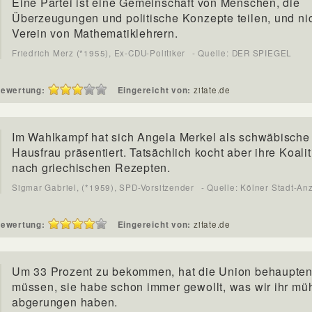
Eine Partei ist eine Gemeinschaft von Menschen, die
Überzeugungen und politische Konzepte teilen, und nic
Verein von Mathematiklehrern.
Friedrich Merz (*1955), Ex-CDU-Politiker
- Quelle: DER SPIEGEL
ewertung:
Eingereicht von:
zitate.de
Im Wahlkampf hat sich Angela Merkel als schwäbische
Hausfrau präsentiert. Tatsächlich kocht aber ihre Koalit
nach griechischen Rezepten.
Sigmar Gabriel, (*1959), SPD-Vorsitzender
- Quelle: Kölner Stadt-An
ewertung:
Eingereicht von:
zitate.de
Um 33 Prozent zu bekommen, hat die Union behaupte
müssen, sie habe schon immer gewollt, was wir ihr m
abgerungen haben.