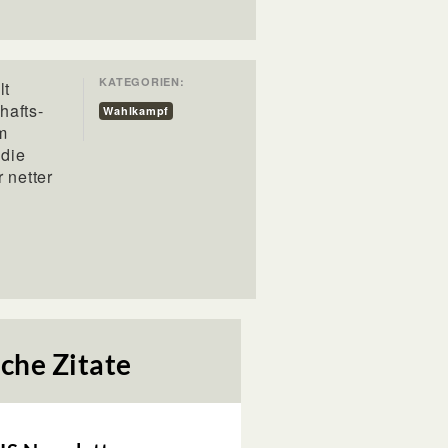
KATEGORIEN:
lt
hafts-
Wahlkampf
m
 die
 netter