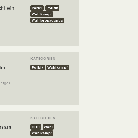
ht ein
Partei
Politik
Wahlkampf
Wahlpropaganda
KATEGORIEN:
ion
Politik
Wahlkampf
zeiger
KATEGORIEN:
n
ühsam
CDU
Wahl
Wahlkampf