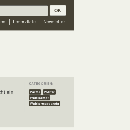
OK
ren
Leserzitate
Newsletter
KATEGORIEN:
ht ein
Partei
Politik
Wahlkampf
Wahlpropaganda