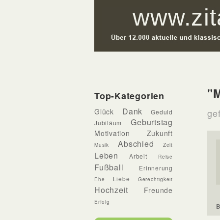
"M
Top-Kategorien
Dank
Glück
gef
Geduld
Geburtstag
Jubiläum
Motivation
Zukunft
Abschied
Musik
Zeit
Leben
Arbeit
Reise
Fußball
Erinnerung
Liebe
Ehe
Gerechtigkeit
Hochzeit
Freunde
Erfolg
B