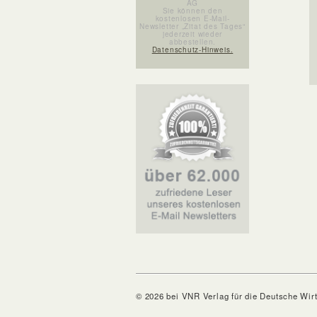
AG
Sie können den
kostenlosen E-Mail-
Newsletter „Zitat des Tages“
jederzeit wieder
abbestellen.
Datenschutz-Hinweis.
© 2026 bei VNR Verlag für die Deutsche Wir