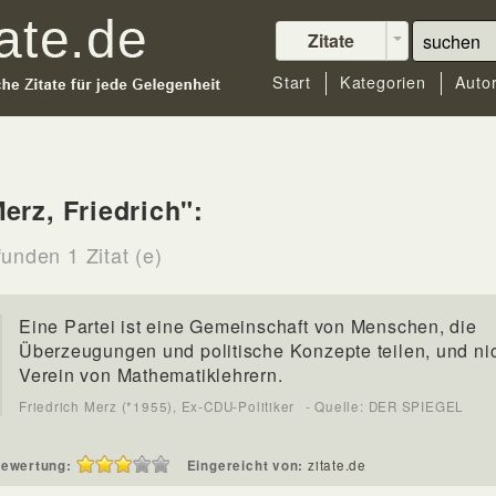
Zitate
Start
Kategorien
Auto
erz, Friedrich":
unden 1 Zitat (e)
Eine Partei ist eine Gemeinschaft von Menschen, die
Überzeugungen und politische Konzepte teilen, und nic
Verein von Mathematiklehrern.
Friedrich Merz (*1955), Ex-CDU-Politiker
- Quelle: DER SPIEGEL
ewertung:
Eingereicht von:
zitate.de