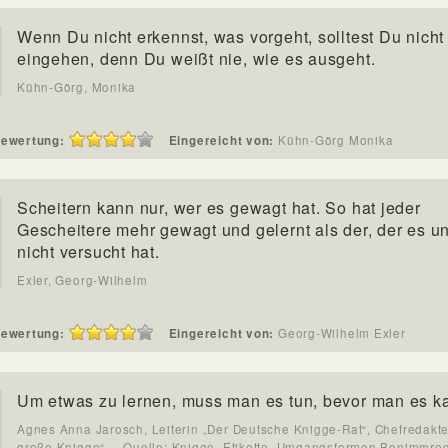
Wenn Du nicht erkennst, was vorgeht, solltest Du nicht
eingehen, denn Du weißt nie, wie es ausgeht.
Kühn-Görg, Monika
ewertung:
Eingereicht von:
Kühn-Görg Monika
Scheitern kann nur, wer es gewagt hat. So hat jeder
Gescheitere mehr gewagt und gelernt als der, der es u
nicht versucht hat.
Exler, Georg-Wilhelm
ewertung:
Eingereicht von:
Georg-Wilhelm Exler
Um etwas zu lernen, muss man es tun, bevor man es k
Agnes Anna Jarosch, Leiterin „Der Deutsche Knigge-Rat“, Chefredakte
große Knigge“
- Quelle: Knigge, Etikette, Umgangsformen,Benimmreg