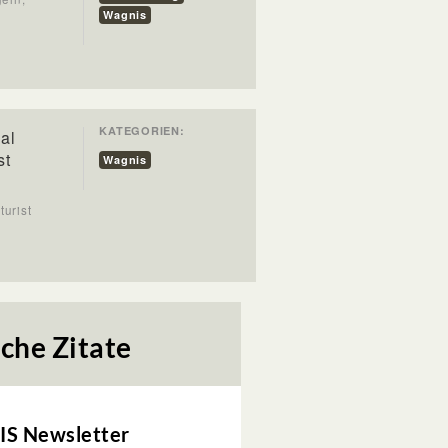
Wagnis
KATEGORIEN:
al
st
Wagnis
turist