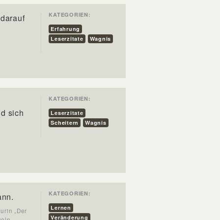
KATEGORIEN:
 darauf
Erfahrung
Leserzitate
Wagnis
KATEGORIEN:
nd sich
Leserzitate
Scheitern
Wagnis
KATEGORIEN:
ann.
Lernen
urin „Der
Veränderung
eln,