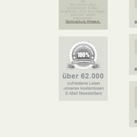
AG
Sie können den
kostenlosen E-Mail-
Newsletter „Zitat des Tages“
jederzeit wieder
abbestellen.
Datenschutz-Hinweis.
B
B
B