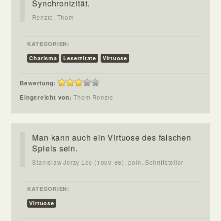
Synchronizität.
Renzie, Thom
KATEGORIEN:
Charisma
Leserzitate
Virtuose
Bewertung:
Eingereicht von:
Thom Renzie
Man kann auch ein Virtuose des falschen
Spiels sein.
Stanislaw Jerzy Lec (1909-66), poln. Schriftsteller
KATEGORIEN:
Virtuose