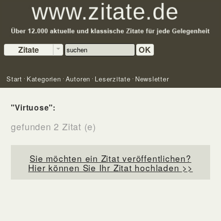
Zitate
OK
Start
Kategorien
Autoren
Leserzitate
Newsletter
"Virtuose":
gefunden 2 Zitat (e)
Sie möchten ein Zitat veröffentlichen?
Hier können Sie Ihr Zitat hochladen >>