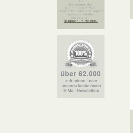
AG
Sie können den
kostenlosen E-Mail-
Newsletter „Zitat des Tages“
jederzeit wieder
abbestellen.
Datenschutz-Hinweis.