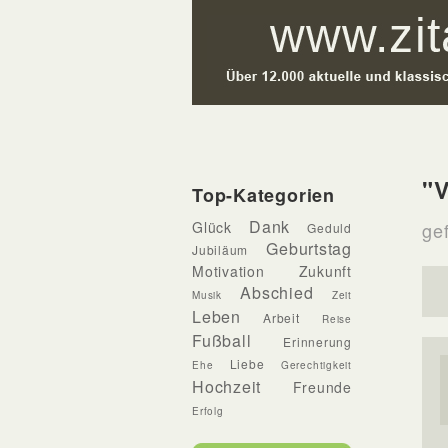
"V
Top-Kategorien
Dank
Glück
gef
Geduld
Geburtstag
Jubiläum
Motivation
Zukunft
Abschied
Musik
Zeit
Leben
Arbeit
Reise
Fußball
Erinnerung
Liebe
Ehe
Gerechtigkeit
Hochzeit
Freunde
Erfolg