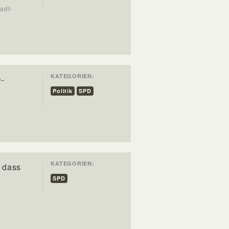
tadt-
KATEGORIEN:
D-
Politik
SPD
KATEGORIEN:
, dass
SPD
S