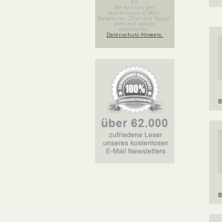
AG
Sie können den
kostenlosen E-Mail-
Newsletter „Zitat des Tages“
jederzeit wieder
abbestellen.
Datenschutz-Hinweis.
B
B