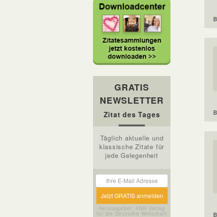
B
GRATIS
NEWSLETTER
B
Zitat des Tages
Täglich aktuelle und
klassische Zitate für
jede Gelegenheit
Herausgeber: VNR Verlag
für die Deutsche Wirtschaft
B