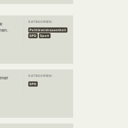
KATEGORIEN:
ge
men.
Politikverdrossenheit
SPD
Spott
KATEGORIEN:
mmer
SPD