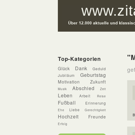
"M
Top-Kategorien
Dank
Glück
ge
Geduld
Geburtstag
Jubiläum
Motivation
Zukunft
Abschied
Musik
Zeit
Leben
Arbeit
Reise
Fußball
Erinnerung
Liebe
Ehe
Gerechtigkeit
B
Hochzeit
Freunde
Erfolg