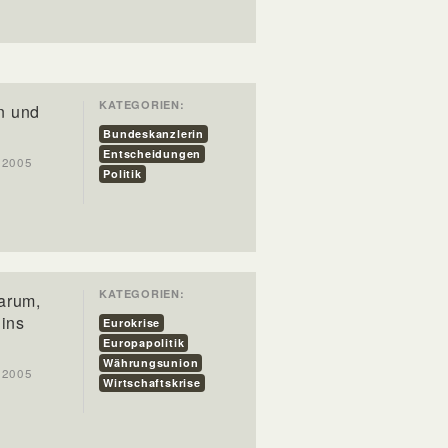
KATEGORIEN:
n und
Bundeskanzlerin
Entscheidungen
t 2005
Politik
KATEGORIEN:
arum,
 ins
Eurokrise
Europapolitik
Währungsunion
t 2005
Wirtschaftskrise