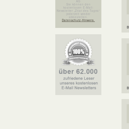
AG
Sie können den
kostenlosen E-Mail-
Newsletter „Zitat des Tages“
jederzeit wieder
abbestellen.
Datenschutz-Hinweis.
B
B