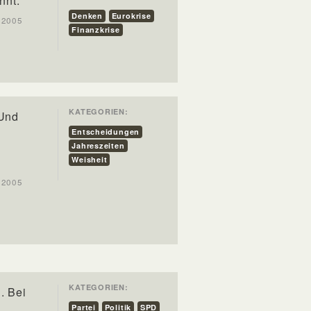
nnt.
Denken
Eurokrise
t 2005
Finanzkrise
KATEGORIEN:
 Und
Entscheidungen
Jahreszeiten
Weisheit
t 2005
KATEGORIEN:
. Bei
Partei
Politik
SPD