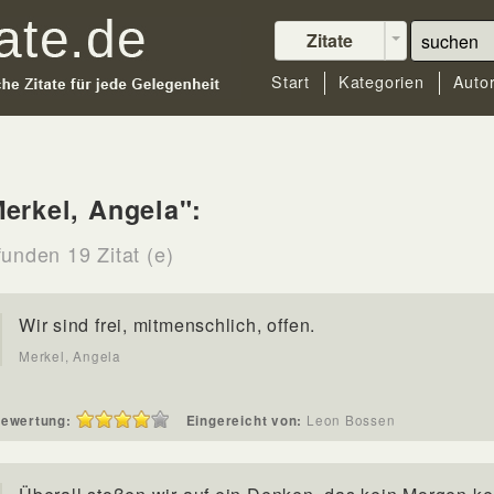
Zitate
Start
Kategorien
Auto
erkel, Angela":
funden 19 Zitat (e)
Wir sind frei, mitmenschlich, offen.
Merkel, Angela
ewertung:
Eingereicht von:
Leon Bossen