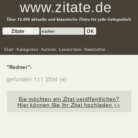
Zitate
OK
Start
Kategorien
Autoren
Leserzitate
Newsletter
"Redner":
gefunden 111 Zitat (e)
Sie möchten ein Zitat veröffentlichen?
Hier können Sie Ihr Zitat hochladen >>