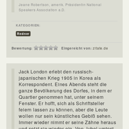
Jeane Robertson, amerik. Präsidentin National
Speakers Association a.D.
KATEGORIEN:
Redner
Bewertung:
Eingereicht von:
zitate.de
Jack London erlebt den russisch-
japanischen Krieg 1905 in Korea als
Korrespondent. Eines Abends steht die
ganze Bevölkerung des Dorfes, in dem er
Quartier genommen hat, unter seinem
Fenster. Er hofft, sich als Schriftsteller
feiern lassen zu können, aber die Leute
wollen nur sein künstliches Gebiß sehen.
Immer wieder nimmt er seine Zähne heraus
und setzt sie wieder ein. Von Jubel umtost.