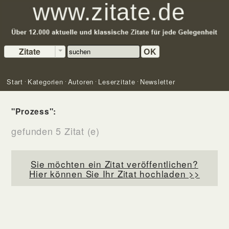
Zitate
OK
Start
Kategorien
Autoren
Leserzitate
Newsletter
"Prozess":
gefunden 5 Zitat (e)
Sie möchten ein Zitat veröffentlichen?
Hier können Sie Ihr Zitat hochladen >>