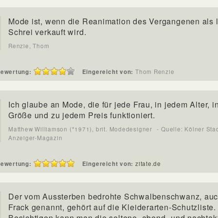
Mode ist, wenn die Reanimation des Vergangenen als l
Schrei verkauft wird.
Renzie, Thom
ewertung:
Eingereicht von:
Thom Renzie
Ich glaube an Mode, die für jede Frau, in jedem Alter, i
Größe und zu jedem Preis funktioniert.
Matthew Williamson (*1971), brit. Modedesigner
- Quelle: Kölner Sta
Anzeiger-Magazin
ewertung:
Eingereicht von:
zitate.de
Der vom Aussterben bedrohte Schwalbenschwanz, au
Frack genannt, gehört auf die Kleiderarten-Schutzliste.
Besichtigen kann man die seltene, abend- und nachtak