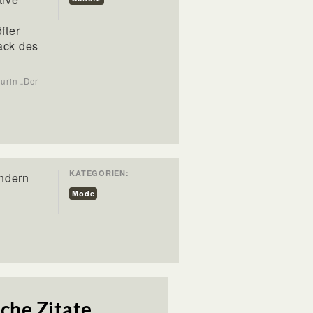
fter
ack des
urin „Der
KATEGORIEN:
ondern
Mode