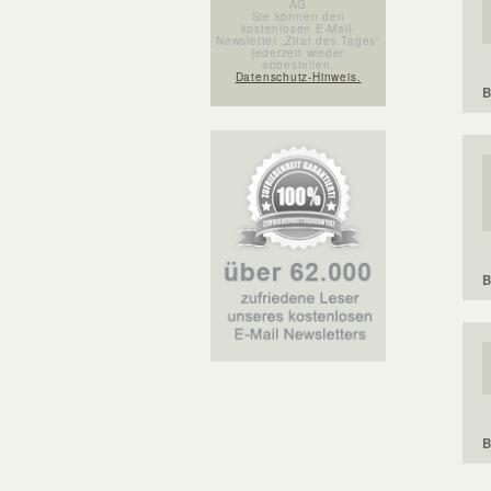
AG
Sie können den
kostenlosen E-Mail-
Newsletter „Zitat des Tages“
jederzeit wieder
abbestellen.
Datenschutz-Hinweis.
B
B
B