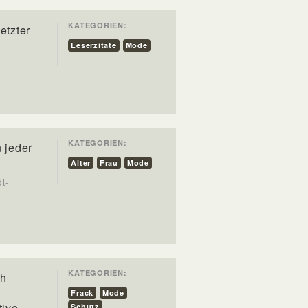
KATEGORIEN:
etzter
Leserzitate
Mode
KATEGORIEN:
n jeder
Alter
Frau
Mode
dt-
KATEGORIEN:
ch
Frack
Mode
tive
Schutz