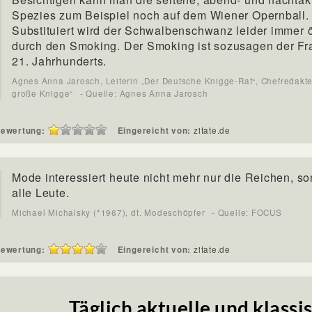
Spezies zum Beispiel noch auf dem Wiener Opernball.
Substituiert wird der Schwalbenschwanz leider immer ö
durch den Smoking. Der Smoking ist sozusagen der Fr
21. Jahrhunderts.
Agnes Anna Jarosch, Leiterin „Der Deutsche Knigge-Rat“, Chefredakte
große Knigge“
- Quelle: Agnes Anna Jarosch
ewertung:
Eingereicht von:
zitate.de
Mode interessiert heute nicht mehr nur die Reichen, s
alle Leute.
Michael Michalsky (*1967), dt. Modeschöpfer
- Quelle: FOCUS
ewertung:
Eingereicht von:
zitate.de