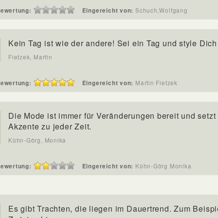
ewertung:
Eingereicht von:
Schuch,Wolfgang
Kein Tag ist wie der andere! Sei ein Tag und style Dic
Fietzek, Martin
ewertung:
Eingereicht von:
Martin Fietzek
Die Mode ist immer für Veränderungen bereit und setzt
Akzente zu jeder Zeit.
Kühn-Görg, Monika
ewertung:
Eingereicht von:
Kühn-Görg Monika
Es gibt Trachten, die liegen im Dauertrend. Zum Beispi