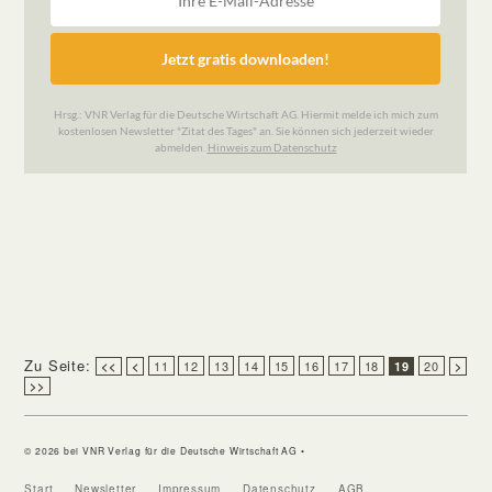
Zu Seite:
11
12
13
14
15
16
17
18
20
<<
<
19
>
>>
© 2026 bei VNR Verlag für die Deutsche Wirtschaft AG •
Start
Newsletter
Impressum
Datenschutz
AGB