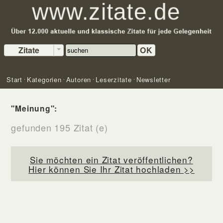
Zitate
OK
Start
Kategorien
Autoren
Leserzitate
Newsletter
"Meinung":
gefunden 195 Zitat (e)
Sie möchten ein Zitat veröffentlichen?
Hier können Sie Ihr Zitat hochladen >>