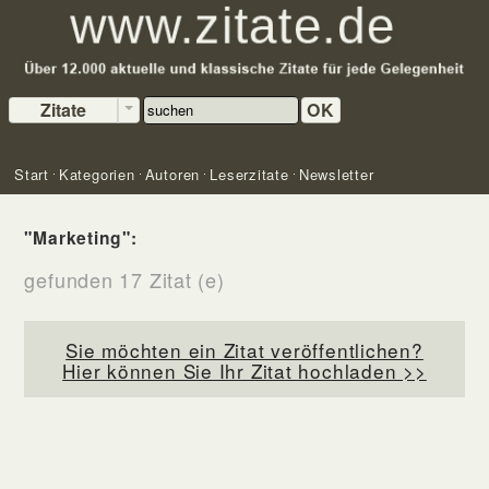
Zitate
OK
Start
Kategorien
Autoren
Leserzitate
Newsletter
"Marketing":
gefunden 17 Zitat (e)
Sie möchten ein Zitat veröffentlichen?
Hier können Sie Ihr Zitat hochladen >>