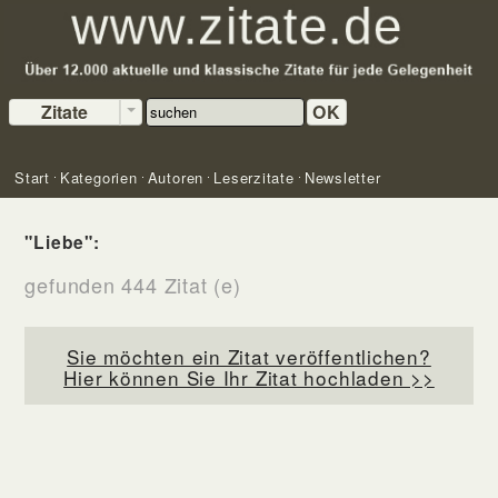
Zitate
OK
Start
Kategorien
Autoren
Leserzitate
Newsletter
"Liebe":
gefunden 444 Zitat (e)
Sie möchten ein Zitat veröffentlichen?
Hier können Sie Ihr Zitat hochladen >>