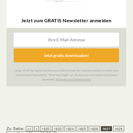
Zu Seite:
1622
1623
1624
1625
1626
1628
<<
<
1627