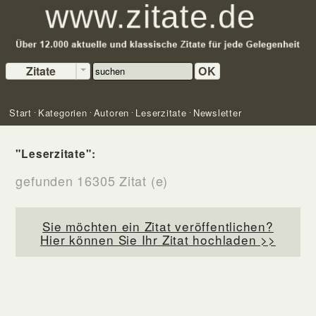
Zitate
OK
Start
Kategorien
Autoren
Leserzitate
Newsletter
"Leserzitate":
gefunden 16305 Zitat (e)
Sie möchten ein Zitat veröffentlichen?
Hier können Sie Ihr Zitat hochladen >>