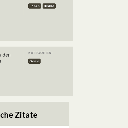
Leben
Risiko
KATEGORIEN:
n den
s
Genie
.