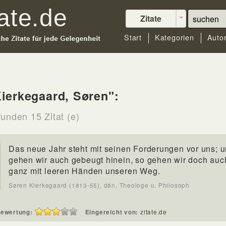
Zitate
Start
Kategorien
Auto
ierkegaard, Søren":
funden 15 Zitat (e)
Das neue Jahr steht mit seinen Forderungen vor uns; 
gehen wir auch gebeugt hinein, so gehen wir doch auc
ganz mit leeren Händen unseren Weg.
Søren Kierkegaard (1813-55), dän. Theologe u. Philosoph
ewertung:
Eingereicht von:
zitate.de