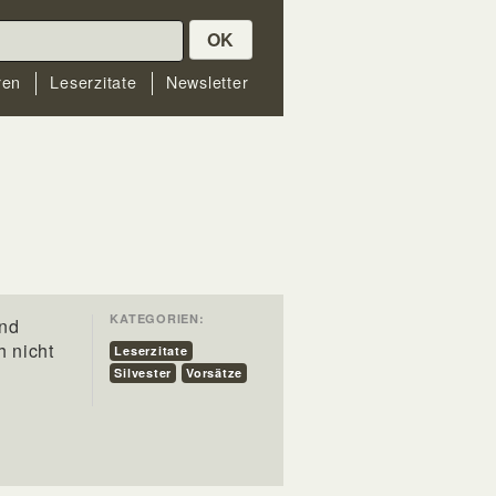
OK
ren
Leserzitate
Newsletter
KATEGORIEN:
und
h nicht
Leserzitate
Silvester
Vorsätze