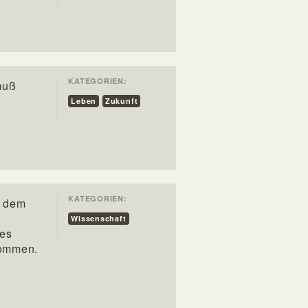
KATEGORIEN:
muß
Leben
Zukunft
KATEGORIEN:
r dem
)
Wissenschaft
les
kommen.