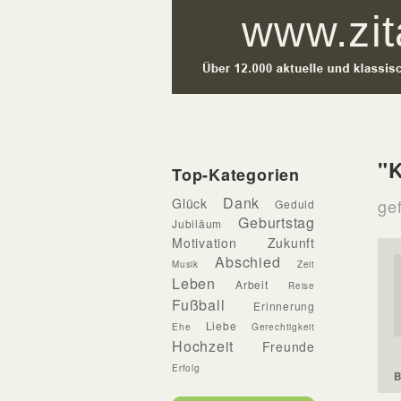
"K
Top-Kategorien
Dank
Glück
ge
Geduld
Geburtstag
Jubiläum
Motivation
Zukunft
Abschied
Musik
Zeit
Leben
Arbeit
Reise
Fußball
Erinnerung
Liebe
Ehe
Gerechtigkeit
Hochzeit
Freunde
Erfolg
B