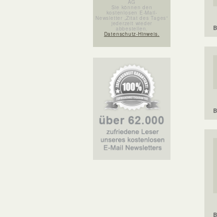
AG
Sie können den
kostenlosen E-Mail-
Newsletter „Zitat des Tages“
jederzeit wieder
B
abbestellen.
Datenschutz-Hinweis.
B
B