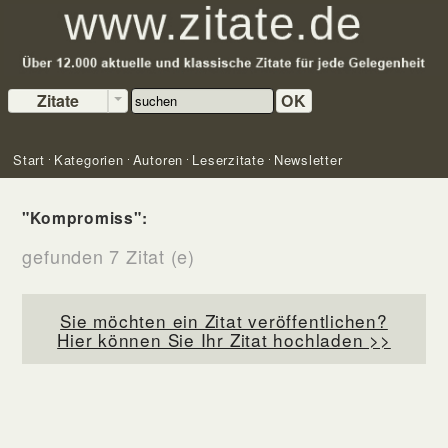
Zitate
OK
Start
Kategorien
Autoren
Leserzitate
Newsletter
"Kompromiss":
gefunden 7 Zitat (e)
Sie möchten ein Zitat veröffentlichen?
Hier können Sie Ihr Zitat hochladen >>