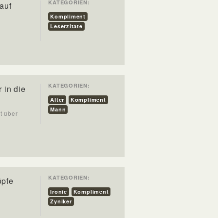
KATEGORIEN:
auf
Kompliment
Leserzitate
KATEGORIEN:
 in die
Alter
Kompliment
Mann
t über
KATEGORIEN:
öpfe
Ironie
Kompliment
Zyniker