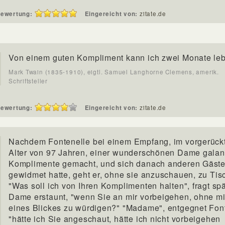
ewertung:
Eingereicht von:
zitate.de
Von einem guten Kompliment kann ich zwei Monate le
Mark Twain (1835-1910), eigtl. Samuel Langhorne Clemens, amerik.
Schriftsteller
ewertung:
Eingereicht von:
zitate.de
Nachdem Fontenelle bei einem Empfang, im vorgerück
Alter von 97 Jahren, einer wunderschönen Dame galan
Komplimente gemacht, und sich danach anderen Gäst
gewidmet hatte, geht er, ohne sie anzuschauen, zu Tis
"Was soll ich von Ihren Komplimenten halten", fragt spä
Dame erstaunt, "wenn Sie an mir vorbeigehen, ohne m
eines Blickes zu würdigen?" "Madame", entgegnet Font
"hätte ich Sie angeschaut, hätte ich nicht vorbeigehen