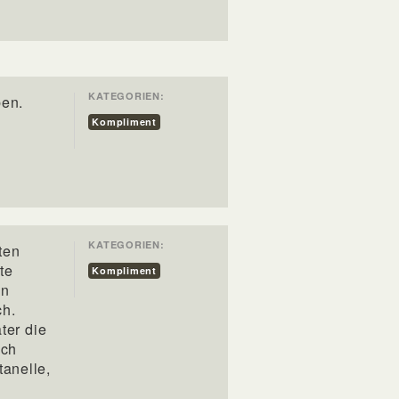
KATEGORIEN:
ben.
Kompliment
KATEGORIEN:
ten
te
Kompliment
en
ch.
ter die
ich
anelle,