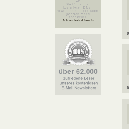
AG
Sie können den
kostenlosen E-Mail-
Newsletter „Zitat des Tages“
jederzeit wieder
abbestellen.
Datenschutz-Hinweis.
B
B