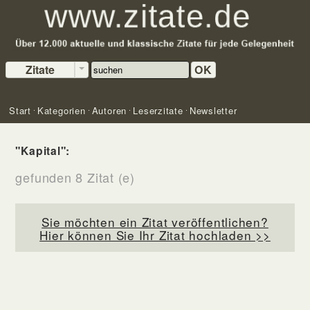
Zitate
OK
Start
Kategorien
Autoren
Leserzitate
Newsletter
"Kapital":
gefunden 8 Zitat (e)
Sie möchten ein Zitat veröffentlichen?
Hier können Sie Ihr Zitat hochladen >>