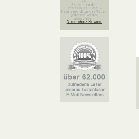
AG
Sie können den
kostenlosen E-Mail-
Newsletter „Zitat des Tages“
jederzeit wieder
abbestellen.
Datenschutz-Hinweis.