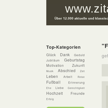
"F
Top-Kategorien
Dank
Glück
gef
Geduld
Geburtstag
Jubiläum
Motivation
Zukunft
Abschied
Musik
Zeit
Leben
Arbeit
Reise
Fußball
Erinnerung
Liebe
Ehe
Gerechtigkeit
Hochzeit
Freunde
Erfolg