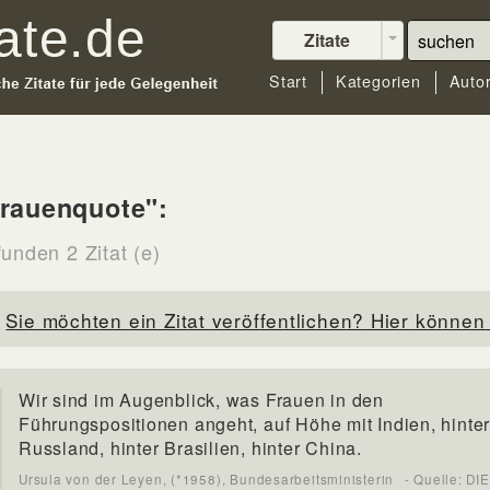
Zitate
Start
Kategorien
Auto
rauenquote":
unden 2 Zitat (e)
Sie möchten ein Zitat veröffentlichen? Hier können 
Wir sind im Augenblick, was Frauen in den
Führungspositionen angeht, auf Höhe mit Indien, hinte
Russland, hinter Brasilien, hinter China.
Ursula von der Leyen, (*1958), Bundesarbeitsministerin
- Quelle: DI