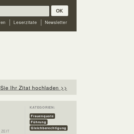
OK
ren
Leserzitate
Newsletter
Sie Ihr Zitat hochladen >>
KATEGORIEN:
r
Frauenquote
Führung
Gleichberechtigung
E ZEIT