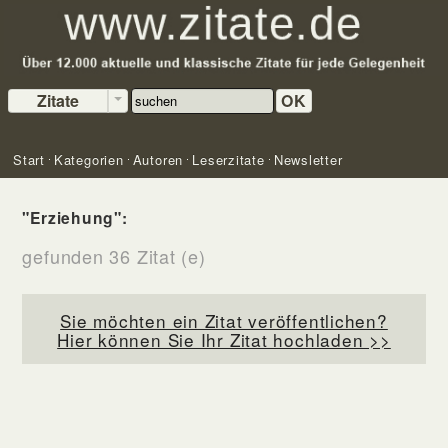
Zitate
OK
Start
Kategorien
Autoren
Leserzitate
Newsletter
"Erziehung":
gefunden 36 Zitat (e)
Sie möchten ein Zitat veröffentlichen?
Hier können Sie Ihr Zitat hochladen >>