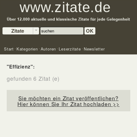
Zitate
OK
Start
Kategorien
Autoren
Leserzitate
Newsletter
"Effizienz":
gefunden 6 Zitat (e)
Sie möchten ein Zitat veröffentlichen?
Hier können Sie Ihr Zitat hochladen >>