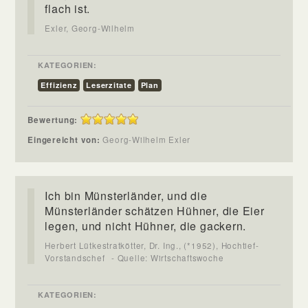
flach ist.
Exler, Georg-Wilhelm
KATEGORIEN:
Effizienz
Leserzitate
Plan
Bewertung:
Eingereicht von:
Georg-Wilhelm Exler
Ich bin Münsterländer, und die
Münsterländer schätzen Hühner, die Eier
legen, und nicht Hühner, die gackern.
Herbert Lütkestratkötter, Dr. Ing., (*1952), Hochtief-
Vorstandschef
- Quelle: Wirtschaftswoche
KATEGORIEN: