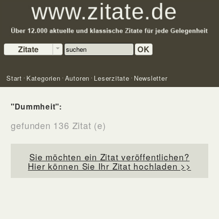
Zitate
OK
Start
Kategorien
Autoren
Leserzitate
Newsletter
"Dummheit":
gefunden 136 Zitat (e)
Sie möchten ein Zitat veröffentlichen?
Hier können Sie Ihr Zitat hochladen >>