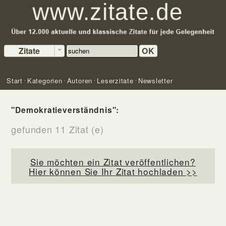
Zitate
OK
Start
Kategorien
Autoren
Leserzitate
Newsletter
"Demokratieverständnis":
gefunden 11 Zitat (e)
Sie möchten ein Zitat veröffentlichen?
Hier können Sie Ihr Zitat hochladen >>