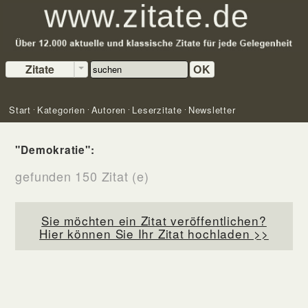
Zitate
OK
Start
Kategorien
Autoren
Leserzitate
Newsletter
"Demokratie":
gefunden 150 Zitat (e)
Sie möchten ein Zitat veröffentlichen?
Hier können Sie Ihr Zitat hochladen >>