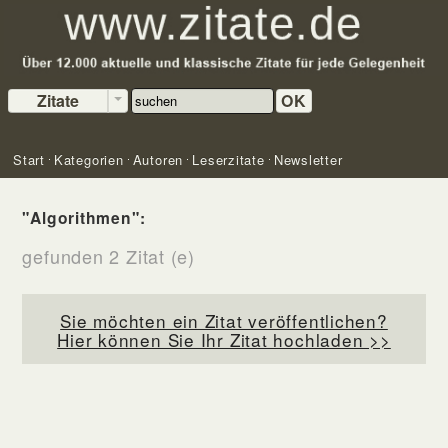
Zitate
OK
Start
Kategorien
Autoren
Leserzitate
Newsletter
"Algorithmen":
gefunden 2 Zitat (e)
Sie möchten ein Zitat veröffentlichen?
Hier können Sie Ihr Zitat hochladen >>