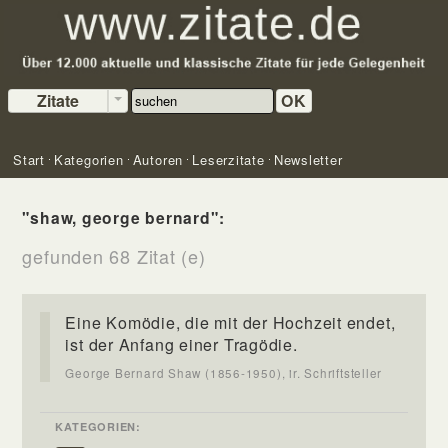
Zitate
OK
Start
Kategorien
Autoren
Leserzitate
Newsletter
"shaw, george bernard":
gefunden 68 Zitat (e)
Eine Komödie, die mit der Hochzeit endet,
ist der Anfang einer Tragödie.
George Bernard Shaw (1856-1950), ir. Schriftsteller
KATEGORIEN: