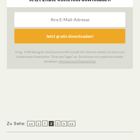
Zu Seite:
1
3
<<
<
2
>
>>