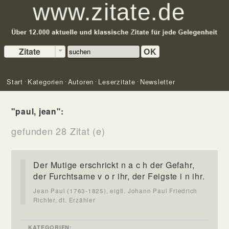
Zitate
OK
Start
Kategorien
Autoren
Leserzitate
Newsletter
"paul, jean":
gefunden 28 Zitat (e)
Der Mutige erschrickt n a c h der Gefahr,
der Furchtsame v o r ihr, der Feigste i n ihr.
Jean Paul (1763-1825), eigtl. Johann Paul Friedrich
Richter, dt. Erzähler
KATEGORIEN: