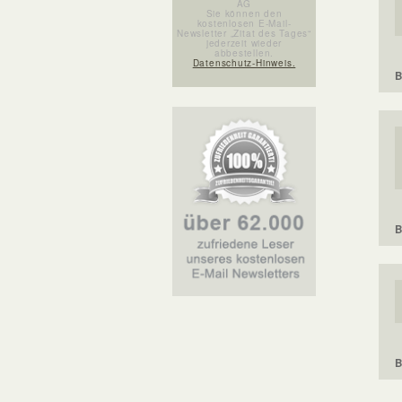
AG
Sie können den
kostenlosen E-Mail-
Newsletter „Zitat des Tages“
jederzeit wieder
abbestellen.
Datenschutz-Hinweis.
B
B
B