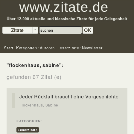
Zitate
OK
Start
Kategorien
Autoren
Leserzitate
Newsletter
"flockenhaus, sabine":
gefunden 67 Zitat (e)
Jeder Rückfall braucht eine Vorgeschichte.
Flockenhaus, Sabine
KATEGORIEN:
Leserzitate