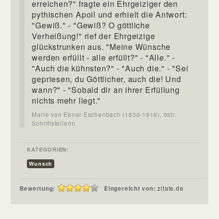
erreichen?" fragte ein Ehrgeiziger den
pythischen Apoll und erhielt die Antwort:
"Gewiß." - "Gewiß? O göttliche
Verheißung!" rief der Ehrgeizige
glückstrunken aus. "Meine Wünsche
werden erfüllt - alle erfüllt?" - "Alle." -
"Auch die kühnsten?" - "Auch die." - "Sei
gepriesen, du Göttlicher, auch die! Und
wann?" - "Sobald dir an ihrer Erfüllung
nichts mehr liegt."
Marie von Ebner-Eschenbach (1830-1916), östr.
Schriftstellerin
KATEGORIEN:
Wunsch
Bewertung:
Eingereicht von:
zitate.de