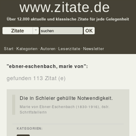
Zitate
OK
Start
Kategorien
Autoren
Leserzitate
Newsletter
"ebner-eschenbach, marie von":
gefunden 113 Zitat (e)
Die in Schleier gehüllte Notwendigkeit.
Marie von Ebner-Eschenbach (1830-1916), östr.
Schriftstellerin
KATEGORIEN: