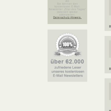
AG
Sie können den
kostenlosen E-Mail-
Newsletter „Zitat des Tages“
jederzeit wieder
abbestellen.
Datenschutz-Hinweis.
B
B