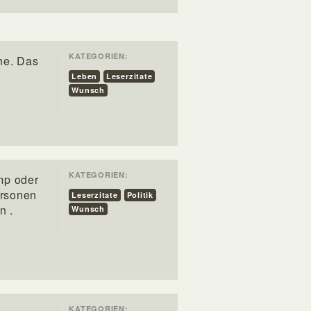
KATEGORIEN:
he. Das
Leben
Leserzitate
Wunsch
KATEGORIEN:
mp oder
ersonen
Leserzitate
Politik
n .
Wunsch
KATEGORIEN: