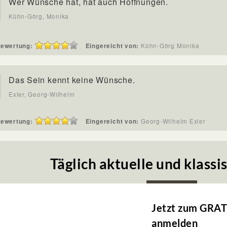
Wer Wünsche hat, hat auch Hoffnungen.
Kühn-Görg, Monika
ewertung:
Eingereicht von:
Kühn-Görg Monika
Das Sein kennt keine Wünsche.
Exler, Georg-Wilhelm
ewertung:
Eingereicht von:
Georg-Wilhelm Exler