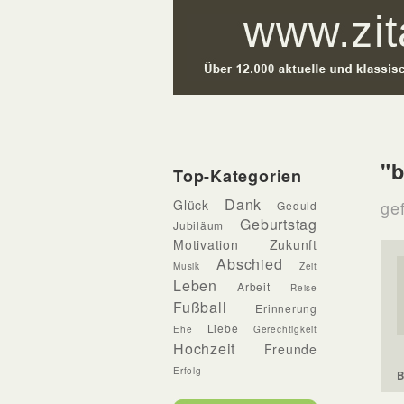
"b
Top-Kategorien
Dank
Glück
gef
Geduld
Geburtstag
Jubiläum
Motivation
Zukunft
Abschied
Musik
Zeit
Leben
Arbeit
Reise
Fußball
Erinnerung
Liebe
Ehe
Gerechtigkeit
Hochzeit
Freunde
Erfolg
B