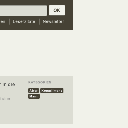
OK
ren
Leserzitate
Newsletter
KATEGORIEN:
 in die
Alter
Kompliment
Mann
t über