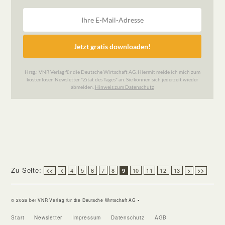
Zu Seite:
4
5
6
7
8
10
11
12
13
<<
<
9
>
>>
© 2026 bei VNR Verlag für die Deutsche Wirtschaft AG •
Start
Newsletter
Impressum
Datenschutz
AGB