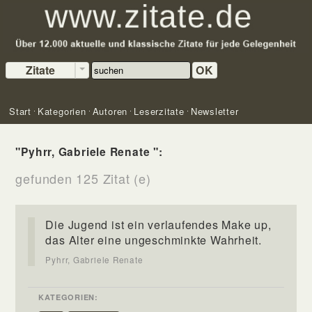
Zitate
OK
Start
Kategorien
Autoren
Leserzitate
Newsletter
"Pyhrr, Gabriele Renate ":
gefunden 125 Zitat (e)
Die Jugend ist ein verlaufendes Make up,
das Alter eine ungeschminkte Wahrheit.
Pyhrr, Gabriele Renate
KATEGORIEN: