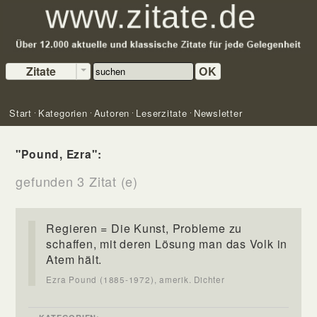
Zitate
OK
Start
Kategorien
Autoren
Leserzitate
Newsletter
"Pound, Ezra":
gefunden 3 Zitat (e)
Regieren = Die Kunst, Probleme zu
schaffen, mit deren Lösung man das Volk in
Atem hält.
Ezra Pound (1885-1972), amerik. Dichter