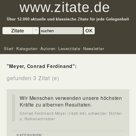
Zitate
OK
Start
Kategorien
Autoren
Leserzitate
Newsletter
"Meyer, Conrad Ferdinand":
gefunden 3 Zitat (e)
Wir Menschen verwenden unsere höchsten
Kräfte zu albernen Resultaten.
Conrad Ferdinand Meyer (1825-98), schweizer. Dichter
u. Romanschreiber
KATEGORIEN: