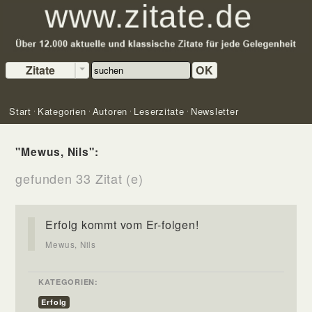
Zitate
OK
Start
Kategorien
Autoren
Leserzitate
Newsletter
"Mewus, Nils":
gefunden 33 Zitat (e)
Erfolg kommt vom Er-folgen!
Mewus, Nils
KATEGORIEN:
Erfolg