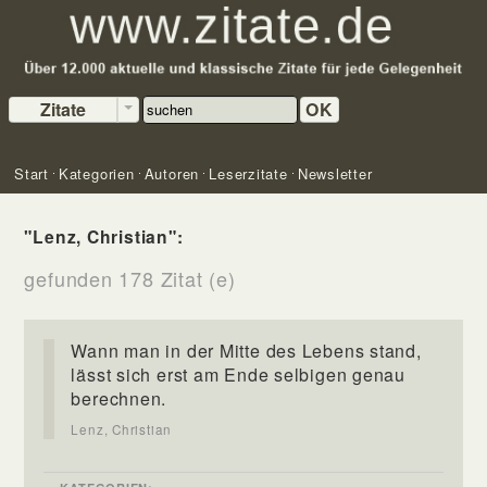
Zitate
OK
Start
Kategorien
Autoren
Leserzitate
Newsletter
"Lenz, Christian":
gefunden 178 Zitat (e)
Wann man in der Mitte des Lebens stand,
lässt sich erst am Ende selbigen genau
berechnen.
Lenz, Christian