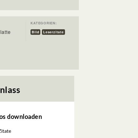
KATEGORIEN:
latte
Bild
Leserzitate