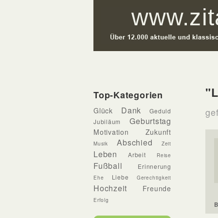
"L
Top-Kategorien
Dank
Glück
ge
Geduld
Geburtstag
Jubiläum
Motivation
Zukunft
Abschied
Musik
Zeit
Leben
Arbeit
Reise
Fußball
Erinnerung
Liebe
Ehe
Gerechtigkeit
Hochzeit
Freunde
Erfolg
B