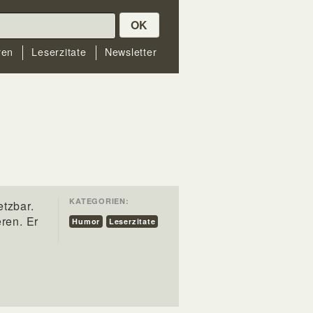
OK
ren
Leserzitate
Newsletter
KATEGORIEN:
etzbar.
eren. Er
Humor
Leserzitate