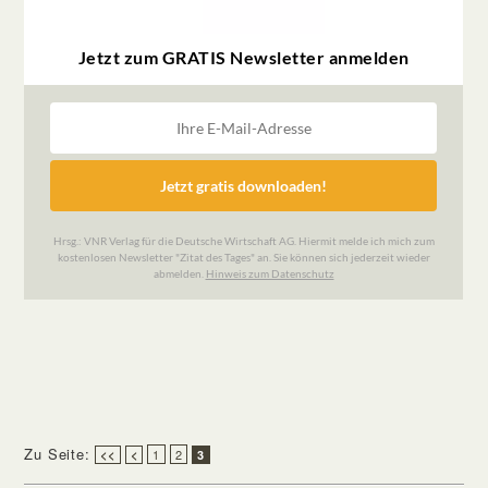
Zu Seite:
1
2
<<
<
3