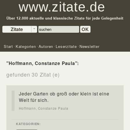
Zitate
OK
Start
Kategorien
Autoren
Leserzitate
Newsletter
"Hoffmann, Constanze Paula":
gefunden 30 Zitat (e)
Jeder Garten ob groß oder klein ist eine
Welt für sich.
Hoffmann, Constanze Paula
KATEGORIEN: