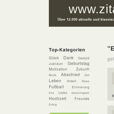
"E
Top-Kategorien
Dank
Glück
ge
Geduld
Geburtstag
Jubiläum
Motivation
Zukunft
Abschied
Musik
Zeit
Leben
Arbeit
Reise
Fußball
Erinnerung
Liebe
Ehe
Gerechtigkeit
B
Hochzeit
Freunde
Erfolg