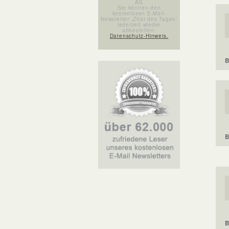
AG
Sie können den
kostenlosen E-Mail-
Newsletter „Zitat des Tages“
jederzeit wieder
abbestellen.
Datenschutz-Hinweis.
B
B
B