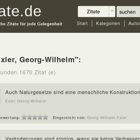
Zitate
Start
Kategorien
Auto
xler, Georg-Wilhelm":
funden 1670 Zitat (e)
Auch Naturgesetze sind eine menschliche Konstruktion
Exler, Georg-Wilhelm
ewertung:
Eingereicht von:
Georg-Wilhelm Exler
Veränderungen sind sinnlos, wenn sie keine Verbesse