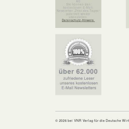
AG
Sie können den
kostenlosen E-Mail-
Newsletter „Zitat des Tages“
jederzeit wieder
abbestellen.
Datenschutz-Hinweis.
© 2026 bei VNR Verlag für die Deutsche Wir