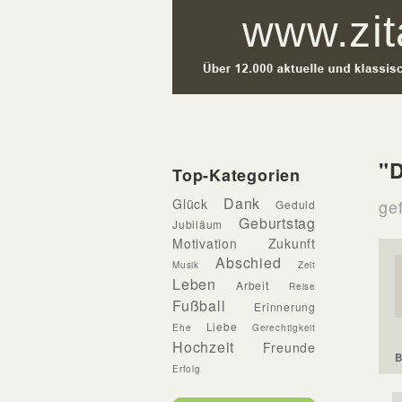
"
Top-Kategorien
Dank
Glück
gef
Geduld
Geburtstag
Jubiläum
Motivation
Zukunft
Abschied
Musik
Zeit
Leben
Arbeit
Reise
Fußball
Erinnerung
Liebe
Ehe
Gerechtigkeit
Hochzeit
Freunde
B
Erfolg