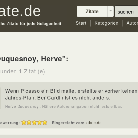
Zitate
Start
Kategorien
Auto
Duquesnoy, Herve":
unden 1 Zitat (e)
Wenn Picasso ein Bild malte, erstellte er vorher keinen
Jahres-Plan. Ber Cardin ist es nicht anders.
Hervé Duquesnoy , Nähere Autorenangaben nicht feststellbar.
ewertung:
Eingereicht von:
zitate.de