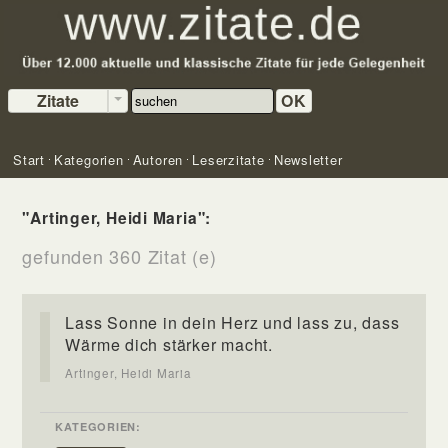
Zitate
OK
Start
Kategorien
Autoren
Leserzitate
Newsletter
"Artinger, Heidi Maria":
gefunden 360 Zitat (e)
Lass Sonne in dein Herz und lass zu, dass
Wärme dich stärker macht.
Artinger, Heidi Maria
KATEGORIEN: