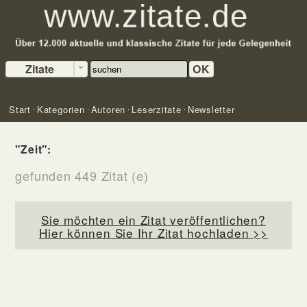
Zitate
OK
Start
Kategorien
Autoren
Leserzitate
Newsletter
"Zeit":
gefunden 449 Zitat (e)
Sie möchten ein Zitat veröffentlichen?
Hier können Sie Ihr Zitat hochladen >>