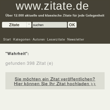
Zitate
OK
Start
Kategorien
Autoren
Leserzitate
Newsletter
"Wahrheit":
gefunden 398 Zitat (e)
Sie möchten ein Zitat veröffentlichen?
Hier können Sie Ihr Zitat hochladen >>