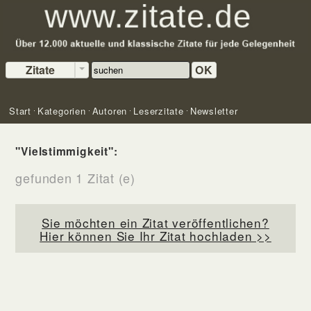
Zitate
OK
Start
Kategorien
Autoren
Leserzitate
Newsletter
"Vielstimmigkeit":
gefunden 1 Zitat (e)
Sie möchten ein Zitat veröffentlichen?
Hier können Sie Ihr Zitat hochladen >>