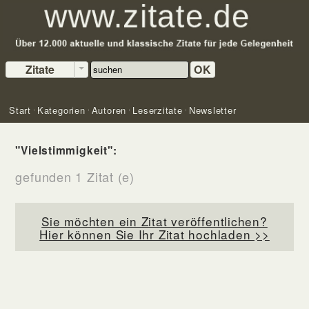
Zitate
OK
Start
Kategorien
Autoren
Leserzitate
Newsletter
"Vielstimmigkeit":
gefunden 1 Zitat (e)
Sie möchten ein Zitat veröffentlichen?
Hier können Sie Ihr Zitat hochladen >>