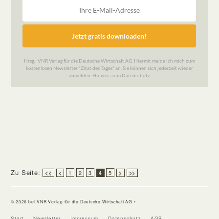
Zu Seite:
1
2
3
5
<<
<
4
>
>>
© 2026 bei VNR Verlag für die Deutsche Wirtschaft AG •
Start
Newsletter
Impressum
Datenschutz
AGB