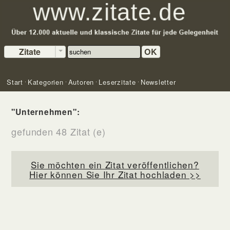
Zitate
OK
Start
Kategorien
Autoren
Leserzitate
Newsletter
"Unternehmen":
gefunden 48 Zitat (e)
Sie möchten ein Zitat veröffentlichen?
Hier können Sie Ihr Zitat hochladen >>