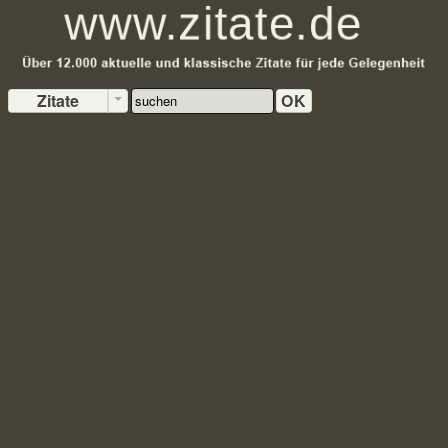
Zitate
OK